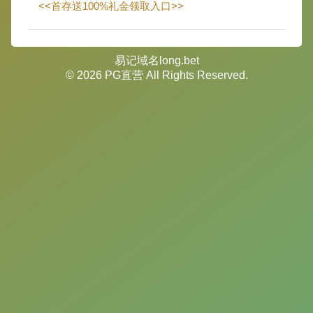
<<首存送100%礼金领取入口>>
易记域名long.bet
© 2026 PG直营 All Rights Reserved.