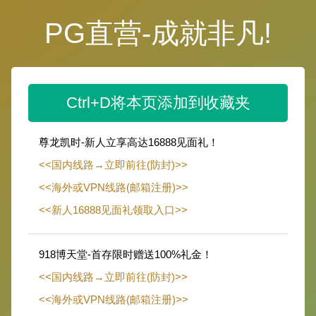
PG直营-成就非凡!
Ctrl+D将本页添加到收藏夹
尊龙凯时-新人立享高达16888见面礼！
<<国内线路→立即前往(防封)>>
<<海外或VPN线路(邮箱注册)>>
<<新人16888见面礼领取入口>>
918博天堂-首存限时赠送100%礼金！
<<国内线路→立即前往(防封)>>
<<海外或VPN线路(邮箱注册)>>